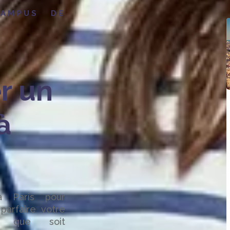
CAMPUS DE
er un
à
 Paris pour
parfaire votre
le que soit