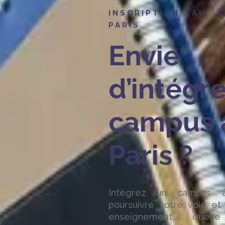
INSCRIPTION AU 
PARIS
Envie
d’intégr
campus 
Paris ?
Intégrez un campus à
poursuivre votre voie et 
enseignement, quel