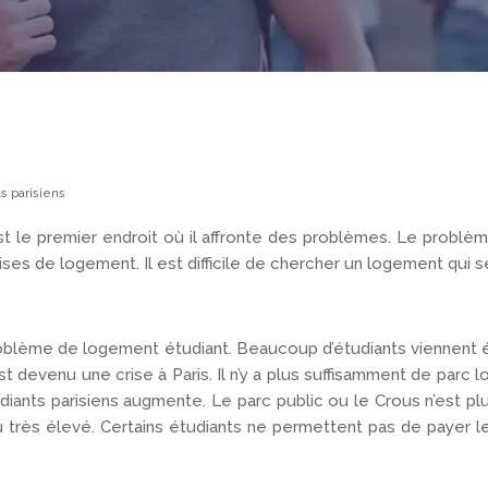
s parisiens
est le premier endroit où il affronte des problèmes. Le prob
ises de logement. Il est difficile de chercher un logement qui s
problème de logement étudiant. Beaucoup d’étudiants viennent é
t devenu une crise à Paris. Il n’y a plus suffisamment de parc l
nts parisiens augmente. Le parc public ou le Crous n’est plu
rès élevé. Certains étudiants ne permettent pas de payer le l