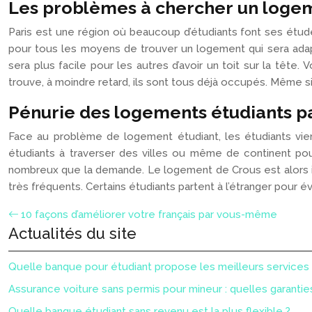
Les problèmes à chercher un loge
Paris est une région où beaucoup d’étudiants font ses étude
pour tous les moyens de trouver un logement qui sera adapt
sera plus facile pour les autres d’avoir un toit sur la tête.
trouve, à moindre retard, ils sont tous déjà occupés. Même si 
Pénurie des logements étudiants pa
Face au problème de logement étudiant, les étudiants vien
étudiants à traverser des villes ou même de continent pou
nombreux que la demande. Le logement de Crous est alors i
très fréquents. Certains étudiants partent à l’étranger pou
10 façons d’améliorer votre français par vous-même
Actualités du site
Quelle banque pour étudiant propose les meilleurs services 
Assurance voiture sans permis pour mineur : quelles garanties
Quelle banque étudiant sans revenu est la plus flexible ?